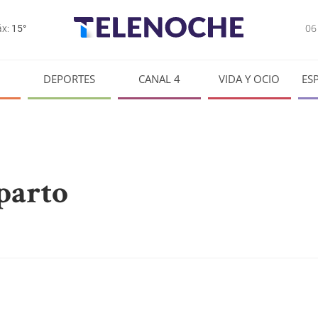
0
x:
15°
DEPORTES
CANAL 4
VIDA Y OCIO
ES
parto