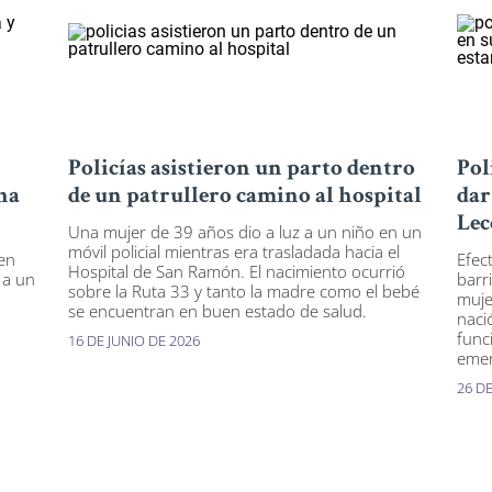
Policías asistieron un parto dentro
Pol
na
de un patrullero camino al hospital
dar
Lec
Una mujer de 39 años dio a luz a un niño en un
móvil policial mientras era trasladada hacia el
 en
Efec
Hospital de San Ramón. El nacimiento ocurrió
 a un
barr
sobre la Ruta 33 y tanto la madre como el bebé
muje
se encuentran en buen estado de salud.
naci
funci
16 DE JUNIO DE 2026
emer
26 D