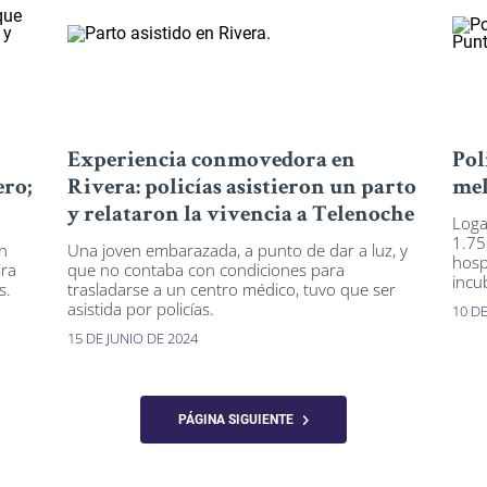
Experiencia conmovedora en
Pol
ero;
Rivera: policías asistieron un parto
mel
y relataron la vivencia a Telenoche
Loga
1.75
n
Una joven embarazada, a punto de dar a luz, y
hosp
ira
que no contaba con condiciones para
incu
s.
trasladarse a un centro médico, tuvo que ser
asistida por policías.
10 D
15 DE JUNIO DE 2024
PÁGINA SIGUIENTE