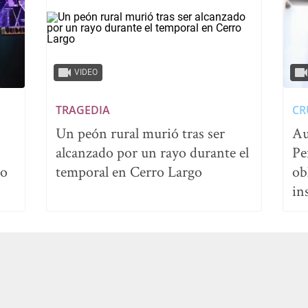
VIDEO
TRAGEDIA
CR
Un peón rural murió tras ser
Au
alcanzado por un rayo durante el
Pe
no
temporal en Cerro Largo
ob
in