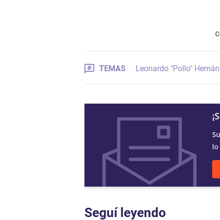
C
TEMAS
Leonardo "Pollo" Herná
¡
Su
lo
Seguí leyendo