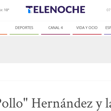
0
x:
10°
DEPORTES
CANAL 4
VIDA Y OCIO
ES
ollo" Hernández y la