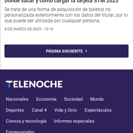
Dónde sacar y cómo cargar la tarjeta STM 2025
Se trata de una forma de adquisición de boletos no
personalizada exteriormente con los datos del titular, por lo
que puede ser utilizada por cualquier persona.
6 DE MARZO DE 2025 - 10:16
PÁGINA SIGUIENTE
Nacionales
Economía
Sociedad
Mundo
Deportes
Canal 4
Vida y Ocio
Espectáculos
Ciencia y tecnología
Informes especiales
Empresariales