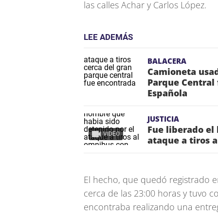
las calles Achar y Carlos López.
LEE ADEMÁS
BALACERA
Camioneta usada
Parque Central 
Española
JUSTICIA
Fue liberado el
VIDEO
ataque a tiros 
El hecho, que quedó registrado e
cerca de las 23:00 horas y tuvo c
encontraba realizando una entreg