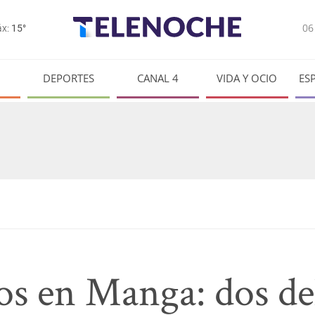
0
x:
15°
DEPORTES
CANAL 4
VIDA Y OCIO
ES
ros en Manga: dos de