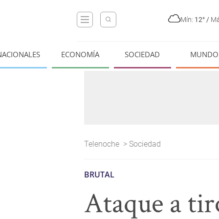
Mín:
12°
/
Má
NACIONALES
ECONOMÍA
SOCIEDAD
MUNDO
Telenoche
>
Sociedad
BRUTAL
Ataque a ti