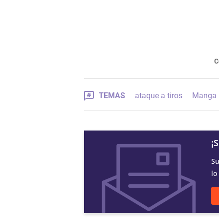
C
TEMAS
ataque a tiros
Manga
¡
Su
lo