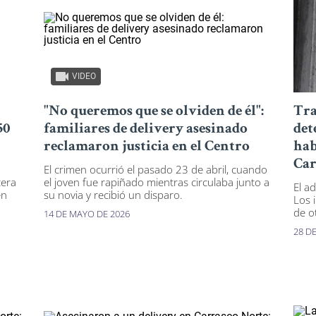
VIDEO
"No queremos que se olviden de él":
Tra
50
familiares de delivery asesinado
det
reclamaron justicia en el Centro
hab
Car
El crimen ocurrió el pasado 23 de abril, cuando
cera
el joven fue rapiñado mientras circulaba junto a
El ad
en
su novia y recibió un disparo.
Los 
de o
14 DE MAYO DE 2026
28 DE