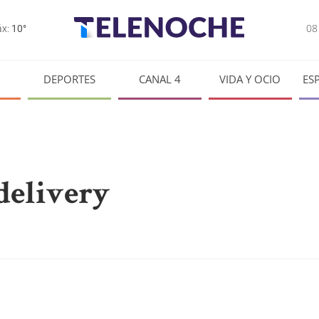
0
x:
10°
DEPORTES
CANAL 4
VIDA Y OCIO
ES
delivery