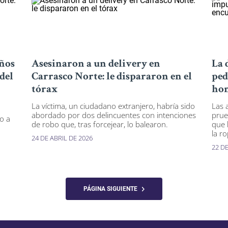
años
Asesinaron a un delivery en
La 
del
Carrasco Norte: le dispararon en el
ped
tórax
hom
La víctima, un ciudadano extranjero, habría sido
Las 
abordado por dos delincuentes con intenciones
prue
o a
de robo que, tras forcejear, lo balearon.
que 
la ro
24 DE ABRIL DE 2026
22 DE
PÁGINA SIGUIENTE