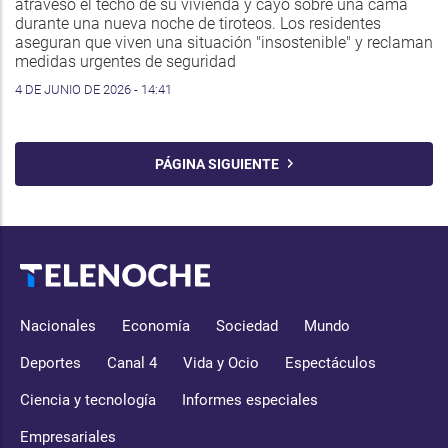
atravesó el techo de su vivienda y cayó sobre una cama
durante una nueva noche de tiroteos. Los residentes
aseguran que viven una situación "insostenible" y reclaman
medidas urgentes de seguridad
4 DE JUNIO DE 2026 - 14:41
PÁGINA SIGUIENTE
Nacionales
Economía
Sociedad
Mundo
Deportes
Canal 4
Vida y Ocio
Espectáculos
Ciencia y tecnología
Informes especiales
Empresariales