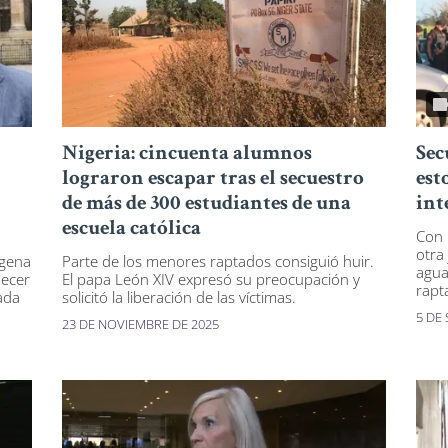
Nigeria: cincuenta alumnos
Sec
lograron escapar tras el secuestro
est
de más de 300 estudiantes de una
int
escuela católica
Con 
otra 
ígena
Parte de los menores raptados consiguió huir.
agua
necer
El papa León XIV expresó su preocupación y
rapt
ada
solicitó la liberación de las víctimas.
5 DE
23 DE NOVIEMBRE DE 2025