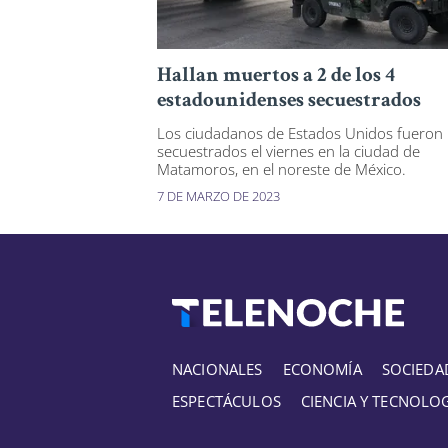
Hallan muertos a 2 de los 4
estadounidenses secuestrados
Los ciudadanos de Estados Unidos fueron
secuestrados el viernes en la ciudad de
Matamoros, en el noreste de México.
7 DE MARZO DE 2023
NACIONALES
ECONOMÍA
SOCIEDA
ESPECTÁCULOS
CIENCIA Y TECNOLO