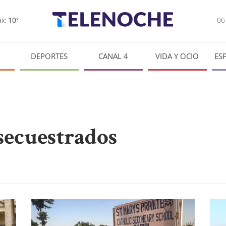
0
x:
10°
DEPORTES
CANAL 4
VIDA Y OCIO
ES
secuestrados