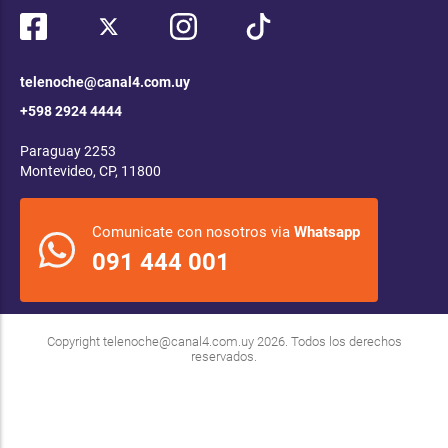
telenoche@canal4.com.uy
+598 2924 4444
Paraguay 2253
Montevideo, CP, 11800
Comunicate con nosotros via
Whatsapp
091 444 001
Copyright
telenoche@canal4.com.uy
2026. Todos los derechos
reservados.