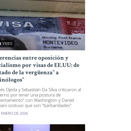
VIDEO
erencias entre oposición y
cialismo por visas de EE.UU: de
stado de la vergüenza" a
inólogos"
és Ojeda y Sebastián Da Silva criticaron al
erno por tener una postura de
rentamiento” con Washington y Daniel
iani sostuvo que son “barbaridades”.
E ENERO DE 2026