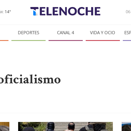
0
x:
14°
DEPORTES
CANAL 4
VIDA Y OCIO
ES
oficialismo