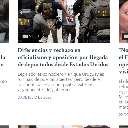
VIDEO
Diferencias y rechazo en
"No
 la
oficialismo y oposición por llegada
el 
on
de deportados desde Estados Unidos
ope
vis
Legisladores coincidieron en que Uruguay es
“un país de puertas abiertas” pero desde el
ento
El o
nacionalista señalaron “política exterior
En
refu
zigzagueante” del gobierno.
ingr
Mien
30 DE JULIO DE 2026
en l
marc
22 DE