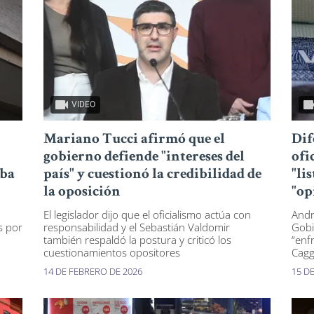
VIDEO
Mariano Tucci afirmó que el
Dif
gobierno defiende "intereses del
ofi
aba
país" y cuestionó la credibilidad de
"li
la oposición
"op
El legislador dijo que el oficialismo actúa con
Andr
s por
responsabilidad y el Sebastián Valdomir
Gobi
también respaldó la postura y criticó los
“enf
cuestionamientos opositores
Cagg
14 DE FEBRERO DE 2026
15 D