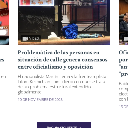
VIDEO
Problemática de las personas en
Ofi
es
situación de calle genera consensos
por
entre oficialismo y oposición
"an
"pr
s en
El nacionalista Martín Lema y la frenteamplista
Liliam Kechichian coincidieron en que se trata
Pabl
de un problema estructural extendido
comp
globalmente.
elec
con 
10 DE NOVIEMBRE DE 2025
15 D