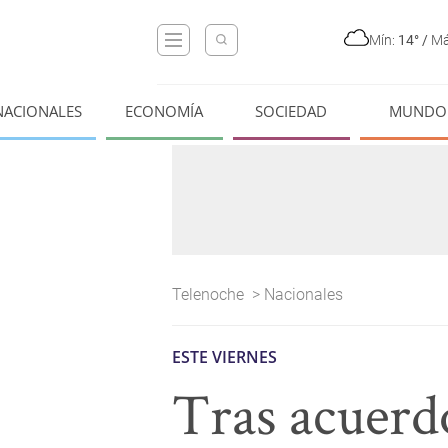
Mín:
14°
/
Má
NACIONALES
ECONOMÍA
SOCIEDAD
MUNDO
Telenoche
>
Nacionales
ESTE VIERNES
Tras acuerd