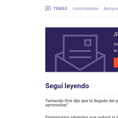
TEMAS
controladores
Aeropue
¡
Su
lo
Seguí leyendo
Yamandú Orsi dijo que la llegada del 
aprovechar"
Empresarios advierten que reducir la j