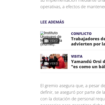
su implementación mediante una e
operativas, a efectos de mantene
LEE ADEMÁS
CONFLICTO
Trabajadores d
VIDEO
advierten por l
VISITA
Yamandú Orsi di
VIDEO
"es como un bá
El gremio asegura que, a pesar de
definir, se aseguró por parte de 
con la dotación de personal requ