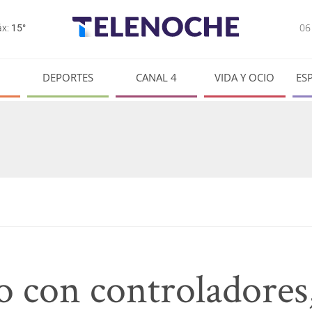
0
x:
15°
DEPORTES
CANAL 4
VIDA Y OCIO
ES
o con controladores