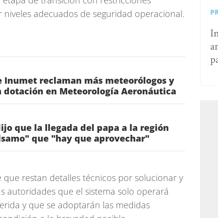
tapa de transición con restricciones
P
r niveles adecuados de seguridad operacional.
I
a
p
e Inumet reclaman más meteorólogos y
a dotación en Meteorología Aeronáutica
jo que la llegada del papa a la región
lsamo" que "hay que aprovechar"
 que restan detalles técnicos por solucionar y
las autoridades que el sistema solo operará
erida y que se adoptarán las medidas