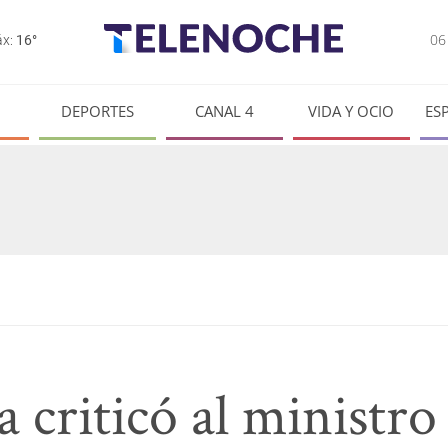
0
x:
16°
DEPORTES
CANAL 4
VIDA Y OCIO
ES
 criticó al ministro 