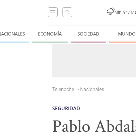
Mín:
9°
/
Má
NACIONALES
ECONOMÍA
SOCIEDAD
MUNDO
Telenoche
>
Nacionales
SEGURIDAD
Pablo Abdala