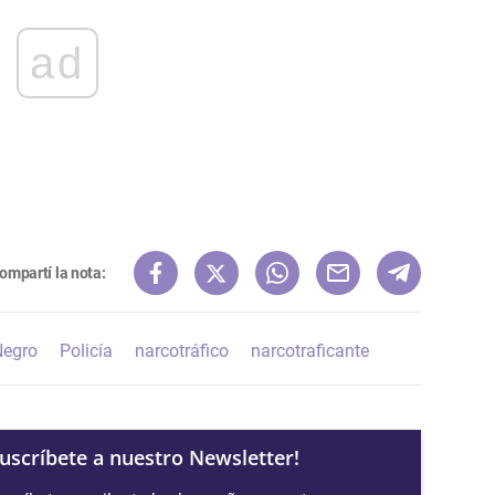
ad
ompartí la nota:
Negro
Policía
narcotráfico
narcotraficante
Suscríbete a nuestro Newsletter!