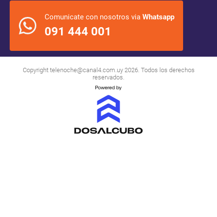
Comunicate con nosotros via
Whatsapp
091 444 001
Copyright
telenoche@canal4.com.uy
2026. Todos los derechos
reservados.