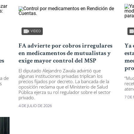
VIDEO
FA advierte por cobros irregulares
Ya 
en medicamentos de mutualistas y
est
es
exige mayor control del MSP
med
pro
El diputado Alejandro Zavala advirtió que
algunas instituciones privadas triplican los
ra de
“Muc
precios fijados por decreto. La bancada de la
s
rece
oposición reclama que el Ministerio de Salud
aten
Pública ejerza su rol regulador sobre el sector
7 DE
privado.
4 DE JULIO DE 2026