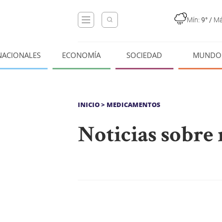
Mín:
9°
/
Má
NACIONALES
ECONOMÍA
SOCIEDAD
MUNDO
INICIO
> MEDICAMENTOS
Noticias sobr