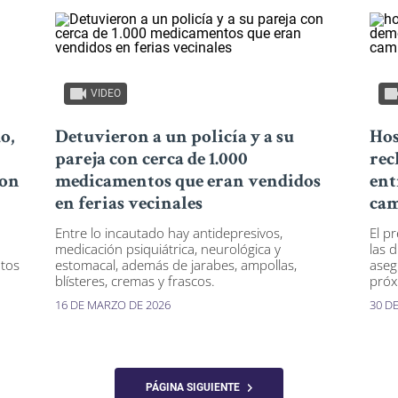
VIDEO
o,
Detuvieron a un policía y a su
Hos
pareja con cerca de 1.000
rec
ron
medicamentos que eran vendidos
ent
en ferias vecinales
cam
Entre lo incautado hay antidepresivos,
El p
medicación psiquiátrica, neurológica y
las d
ntos
estomacal, además de jarabes, ampollas,
aseg
blísteres, cremas y frascos.
próx
16 DE MARZO DE 2026
30 D
PÁGINA SIGUIENTE