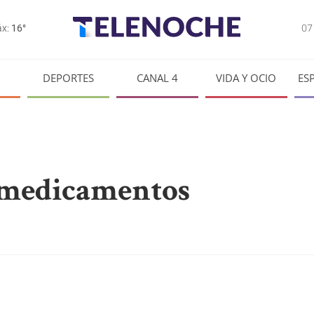
0
x:
16°
DEPORTES
CANAL 4
VIDA Y OCIO
ES
e medicamentos