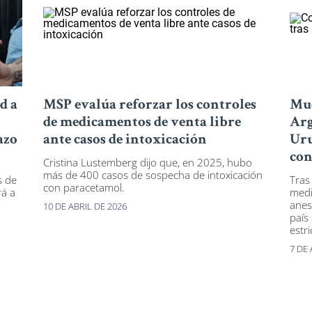
d a
MSP evalúa reforzar los controles
Mue
de medicamentos de venta libre
Arg
azo
ante casos de intoxicación
Uru
con
Cristina Lustemberg dijo que, en 2025, hubo
más de 400 casos de sospecha de intoxicación
s de
Tras
con paracetamol.
rá a
medi
anes
10 DE ABRIL DE 2026
país
estri
7 DE 