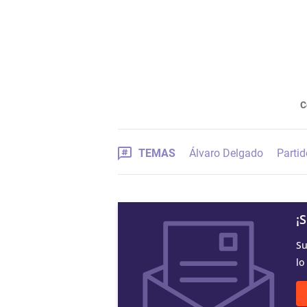
C
TEMAS
Álvaro Delgado
Parti
¡
Su
lo