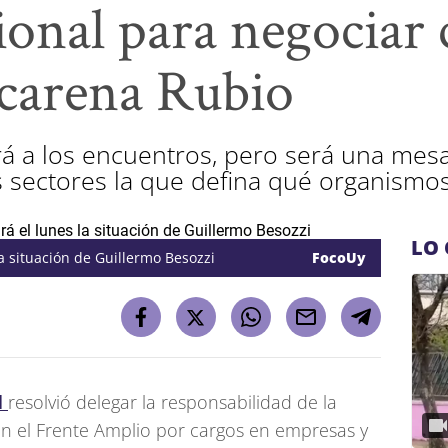
onal para negociar 
carena Rubio
irá a los encuentros, pero será una mes
 sectores la que defina qué organismos
LO 
la situación de Guillermo Besozzi
FocoUy
l
resolvió delegar la responsabilidad de la
on el Frente Amplio por cargos en empresas y