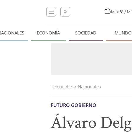
Mín:
8°
/
Má
NACIONALES
ECONOMÍA
SOCIEDAD
MUNDO
Telenoche
>
Nacionales
FUTURO GOBIERNO
Álvaro Delga