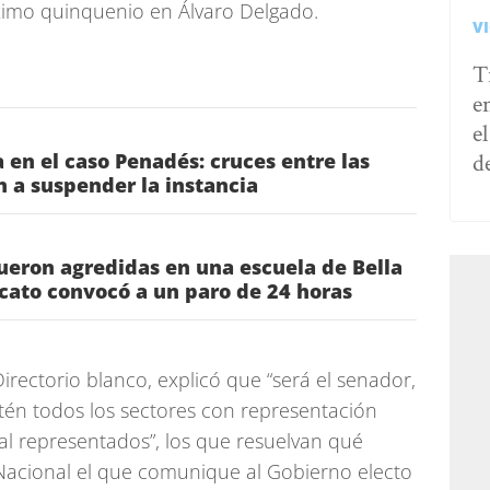
ximo quinquenio en Álvaro Delgado.
V
T
e
e
d
 en el caso Penadés: cruces entre las
n a suspender la instancia
ueron agredidas en una escuela de Bella
icato convocó a un paro de 24 horas
rectorio blanco, explicó que “será el senador,
én todos los sectores con representación
al representados”, los que resuelvan qué
o Nacional el que comunique al Gobierno electo