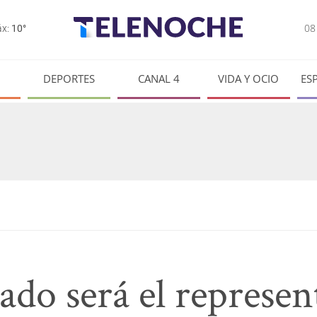
0
x:
10°
DEPORTES
CANAL 4
VIDA Y OCIO
ES
do será el represen