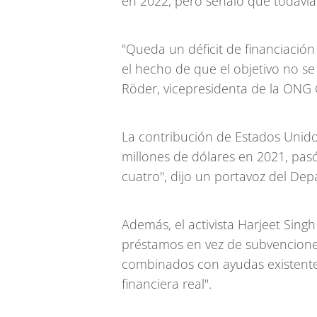
en 2022, pero señaló que todavía 
"Queda un déficit de financiació
el hecho de que el objetivo no se
Röder, vicepresidenta de la ONG G
La contribución de Estados Unido
millones de dólares en 2021, pasó
cuatro", dijo un portavoz del De
Además, el activista Harjeet Sing
préstamos en vez de subvencione
combinados con ayudas existentes
financiera real".