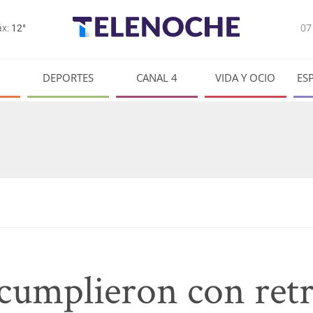
0
x:
12°
DEPORTES
CANAL 4
VIDA Y OCIO
ES
 cumplieron con ret