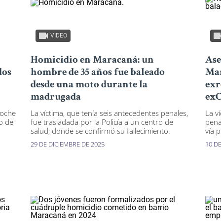
VIDEO
Homicidio en Maracaná: un
Ase
dos
hombre de 35 años fue baleado
Mar
desde una moto durante la
exr
madrugada
ex
noche
La víctima, que tenía seis antecedentes penales,
La v
o de
fue trasladada por la Policía a un centro de
pena
salud, donde se confirmó su fallecimiento.
vía p
29 DE DICIEMBRE DE 2025
10 D