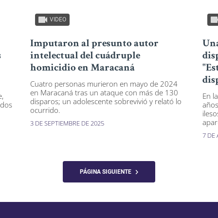
VIDEO
Imputaron al presunto autor
Una
s
intelectual del cuádruple
dis
homicidio en Maracaná
"Es
dis
Cuatro personas murieron en mayo de 2024
en Maracaná tras un ataque con más de 130
e,
En l
disparos; un adolescente sobrevivió y relató lo
 dos
años
ocurrido.
ileso
apar
3 DE SEPTIEMBRE DE 2025
7 DE
PÁGINA SIGUIENTE