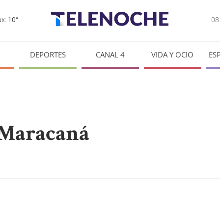
0
x:
10°
DEPORTES
CANAL 4
VIDA Y OCIO
ES
 Maracaná