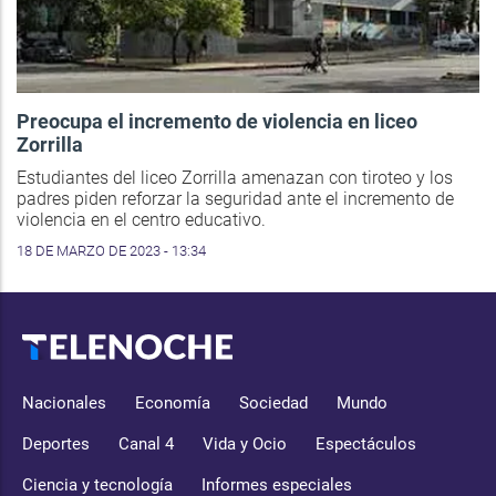
Preocupa el incremento de violencia en liceo
Zorrilla
Estudiantes del liceo Zorrilla amenazan con tiroteo y los
padres piden reforzar la seguridad ante el incremento de
violencia en el centro educativo.
18 DE MARZO DE 2023 - 13:34
Nacionales
Economía
Sociedad
Mundo
Deportes
Canal 4
Vida y Ocio
Espectáculos
Ciencia y tecnología
Informes especiales