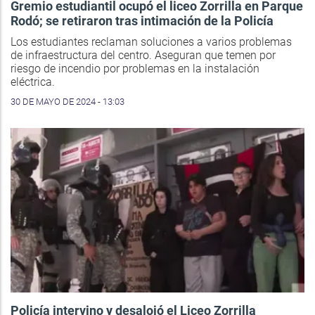
Gremio estudiantil ocupó el liceo Zorrilla en Parque
Rodó; se retiraron tras intimación de la Policía
Los estudiantes reclaman soluciones a varios problemas
de infraestructura del centro. Aseguran que temen por
riesgo de incendio por problemas en la instalación
eléctrica.
30 DE MAYO DE 2024 - 13:03
Policía intervino y desalojó el Liceo Zorrilla