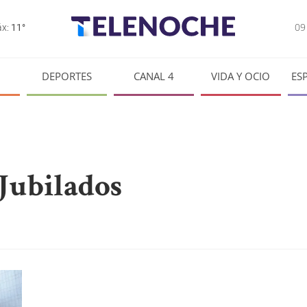
0
x:
11°
DEPORTES
CANAL 4
VIDA Y OCIO
ES
 Jubilados