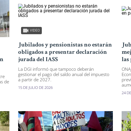
VIDEO
Jubilados y pensionistas no estarán
Jub
obligados a presentar declaración
mej
on
jurada del IASS
las
La DGI informó que tampoco deberán
ONAJ
gestionar el pago del saldo anual del impuesto
Econ
tre
a partir de 2027.
previ
as de
aume
15 DE JULIO DE 2026
24 DE