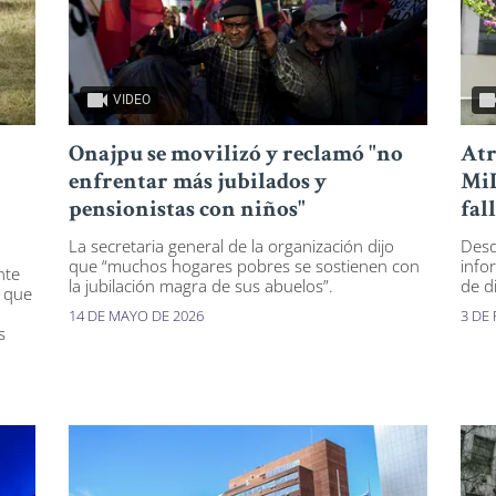
VIDEO
Onajpu se movilizó y reclamó "no
Atr
enfrentar más jubilados y
MiD
pensionistas con niños"
fal
La secretaria general de la organización dijo
Desd
que “muchos hogares pobres se sostienen con
info
nte
la jubilación magra de sus abuelos”.
de d
s que
14 DE MAYO DE 2026
3 DE
s