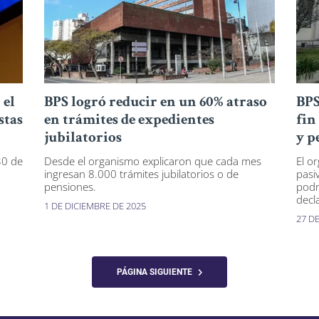
 el
BPS logró reducir en un 60% atraso
BPS
stas
en trámites de expedientes
fin
jubilatorios
y p
30 de
Desde el organismo explicaron que cada mes
El o
ingresan 8.000 trámites jubilatorios o de
pasi
pensiones.
podr
decl
1 DE DICIEMBRE DE 2025
27 D
PÁGINA SIGUIENTE