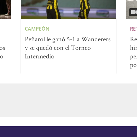
CAMPEÓN
RE
Peñarol le ganó 5-1 a Wanderers
Re
os
y se quedó con el Torneo
hi
no
Intermedio
pe
po