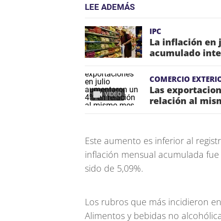
LEE ADEMÁS
IPC
La inflación en 
acumulado inte
COMERCIO EXTERI
Las exportacio
VIDEO
relación al mis
Este aumento es inferior al regi
inflación mensual acumulada fue 
sido de 5,09%.
Los rubros que más incidieron en
Alimentos y bebidas no alcohólicas 