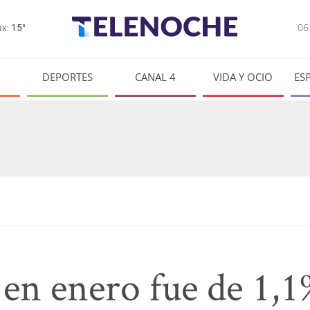
0
x:
15°
DEPORTES
CANAL 4
VIDA Y OCIO
ES
n en enero fue de 1,