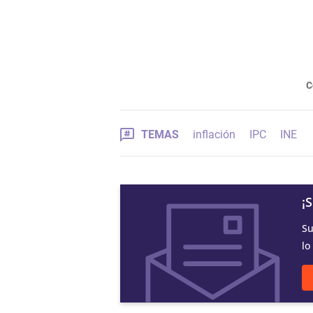
C
TEMAS
inflación
IPC
INE
¡
Su
lo