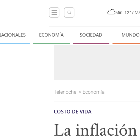
Mín:
12°
/
Má
NACIONALES
ECONOMÍA
SOCIEDAD
MUNDO
Telenoche
>
Economía
COSTO DE VIDA
La inflació