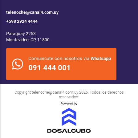
telenoche@canal4.com.uy
+598 2924 4444
Paraguay 2253
Montevideo, CP, 11800
Comunicate con nosotros via
Whatsapp
091 444 001
Copyright
telenoche@canal4.com.uy
2026. Todos los derechos
reservados.