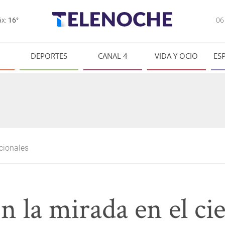
0
x:
16°
DEPORTES
CANAL 4
VIDA Y OCIO
ES
cionales
la mirada en el cielo