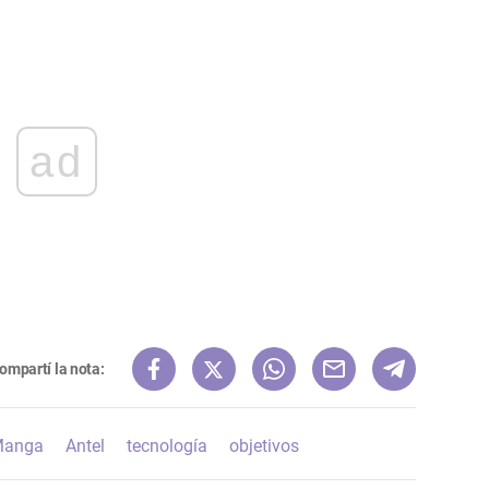
ad
ompartí la nota:
anga
Antel
tecnología
objetivos