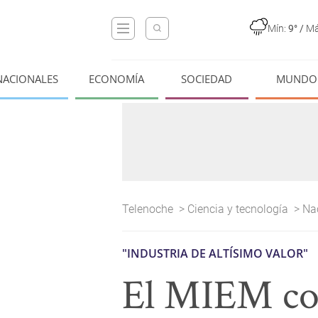
Mín:
9°
/
Má
NACIONALES
ECONOMÍA
SOCIEDAD
MUNDO
Telenoche
>
Ciencia y tecnología
>
Na
"INDUSTRIA DE ALTÍSIMO VALOR"
El MIEM con 