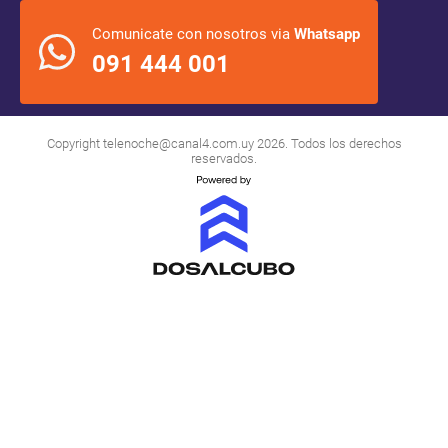
Comunicate con nosotros via
Whatsapp
091 444 001
Copyright
telenoche@canal4.com.uy
2026. Todos los derechos
reservados.