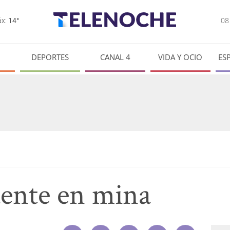
0
x:
14°
DEPORTES
CANAL 4
VIDA Y OCIO
ES
ente en mina