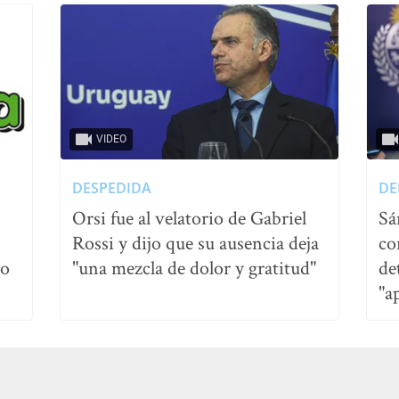
VIDEO
DESPEDIDA
DE
Orsi fue al velatorio de Gabriel
Sá
Rossi y dijo que su ausencia deja
co
no
"una mezcla de dolor y gratitud"
de
"a