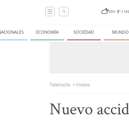
Mín:
8°
/
Má
NACIONALES
ECONOMÍA
SOCIEDAD
MUNDO
Telenoche
>
Virales
Nuevo accid