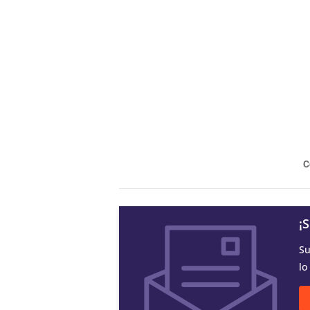
C
¡
Su
lo