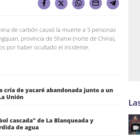
ina de carbón causó la muerte a 5 personas
ngquan, provincia de Shanxi (norte de China),
os por haber ocultado el incidente.
a cría de yacaré abandonada junto a un
La Unión
La
rbol cascada" de La Blanqueada y
rdida de agua