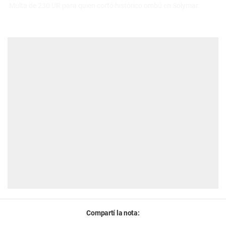
Multa de 230 UR para quien cortó histórico ombú en Solymar.
Compartí la nota: