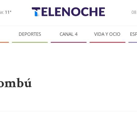
0
x:
11°
DEPORTES
CANAL 4
VIDA Y OCIO
ES
e ombú