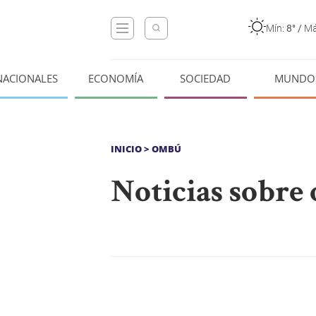
Mín:
8°
/
Má
NACIONALES
ECONOMÍA
SOCIEDAD
MUNDO
INICIO
> OMBÚ
Noticias sobr