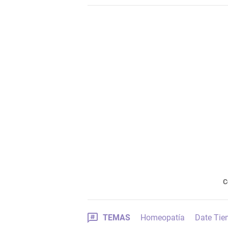
C
TEMAS
Homeopatía
Date Ti