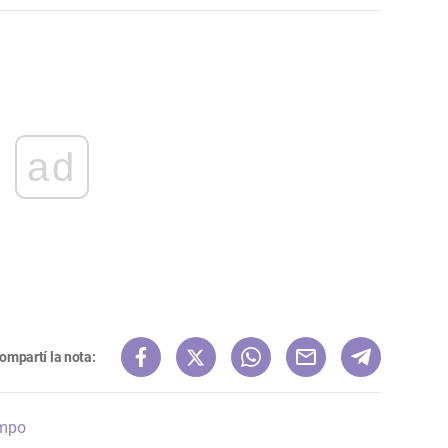
ad
ompartí la nota:
empo