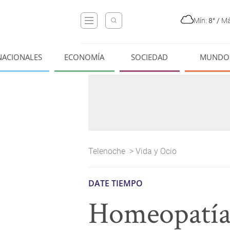
Mín:
8°
/
Má
NACIONALES
ECONOMÍA
SOCIEDAD
MUNDO
Telenoche
>
Vida y Ocio
DATE TIEMPO
Homeopatía y