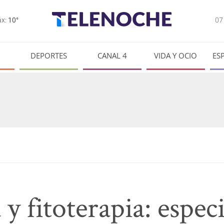
0
x:
10°
DEPORTES
CANAL 4
VIDA Y OCIO
ES
 fitoterapia: especi