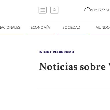
Mín:
12°
/
Má
NACIONALES
ECONOMÍA
SOCIEDAD
MUNDO
INICIO
> VELÓDROMO
Noticias sobr