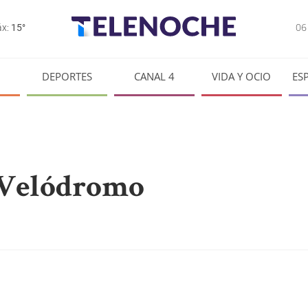
0
x:
15°
DEPORTES
CANAL 4
VIDA Y OCIO
ES
e Velódromo