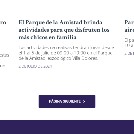
ero
El Parque de la Amistad brinda
Par
actividades para que disfruten los
air
más chicos en familia
El p
10 a
Las actividades recreativas tendrán lugar desde
el 1 al 6 de julio de 09:00 a 19:00 en el Parque
2 DE 
estas
de la Amistad, exzoológico Villa Dolores.
con
2 DE JULIO DE 2024
PÁGINA SIGUIENTE