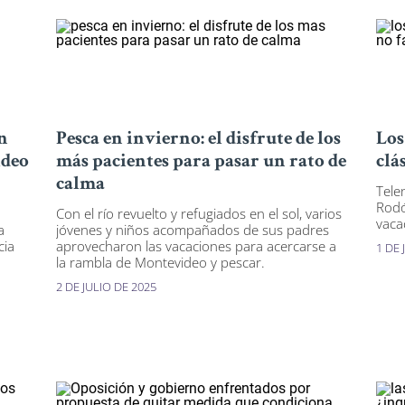
n
Pesca en invierno: el disfrute de los
Los
ideo
más pacientes para pasar un rato de
clá
calma
Tele
Rodó
Con el río revuelto y refugiados en el sol, varios
vaca
a
jóvenes y niños acompañados de sus padres
cia
aprovecharon las vacaciones para acercarse a
1 DE 
la rambla de Montevideo y pescar.
2 DE JULIO DE 2025