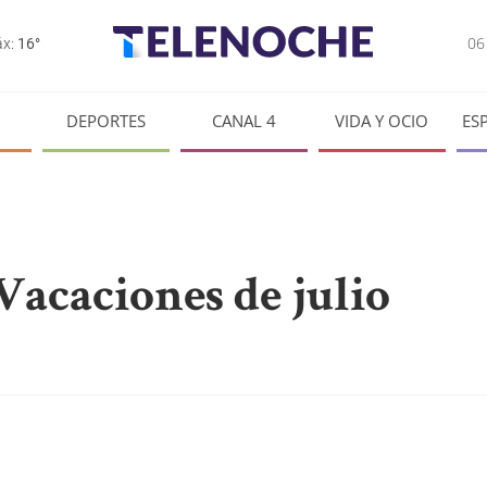
0
x:
16°
DEPORTES
CANAL 4
VIDA Y OCIO
ES
Vacaciones de julio