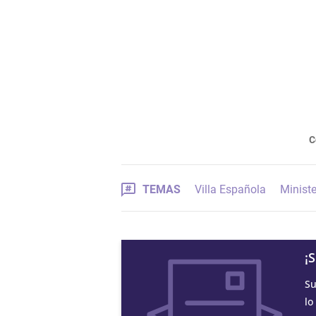
C
TEMAS
Villa Española
Ministe
¡
Su
lo