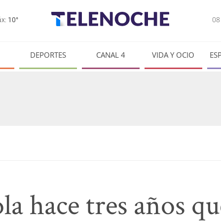
0
x:
10°
DEPORTES
CANAL 4
VIDA Y OCIO
ES
la hace tres años qu