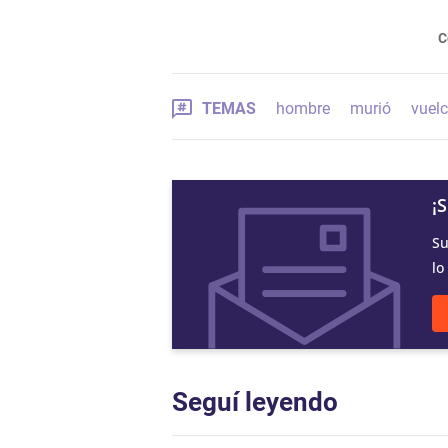
C
TEMAS
hombre
murió
vuel
¡
Su
lo
Seguí leyendo