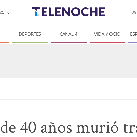
0
x:
10°
DEPORTES
CANAL 4
VIDA Y OCIO
ES
e 40 años murió tra