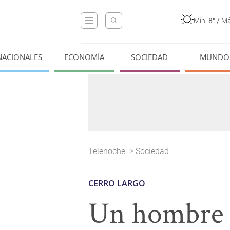
Mín:
8°
/
Má
NACIONALES
ECONOMÍA
SOCIEDAD
MUNDO
Telenoche
>
Sociedad
CERRO LARGO
Un hombre d