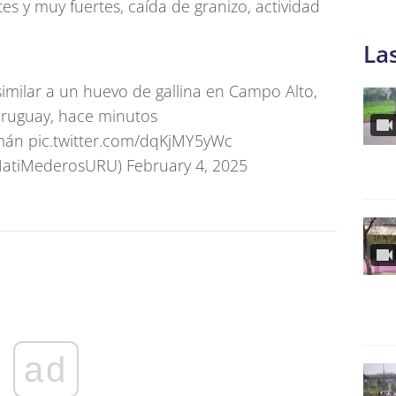
tes y muy fuertes, caída de granizo, actividad
La
milar a un huevo de gallina en Campo Alto,
ruguay, hace minutos
omán
pic.twitter.com/dqKjMY5yWc
MatiMederosURU)
February 4, 2025
ad