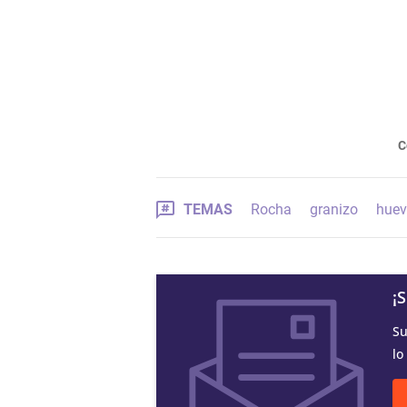
C
TEMAS
Rocha
granizo
hue
¡
Su
lo