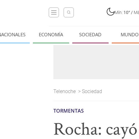
Mín:
10°
/
Má
NACIONALES
ECONOMÍA
SOCIEDAD
MUNDO
Telenoche
>
Sociedad
TORMENTAS
Rocha: cayó