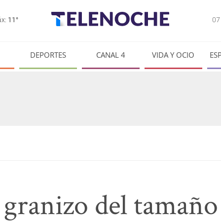
0
x:
11°
DEPORTES
CANAL 4
VIDA Y OCIO
ES
 granizo del tamaño