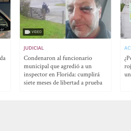
VIDEO
JUDICIAL
AC
ida
Condenaron al funcionario
¿P
municipal que agredió a un
ro
inspector en Florida: cumplirá
un
siete meses de libertad a prueba