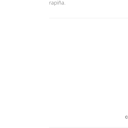
rapiña.
C