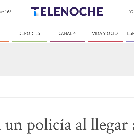
0
x:
16°
DEPORTES
CANAL 4
VIDA Y OCIO
ES
un policía al llegar 