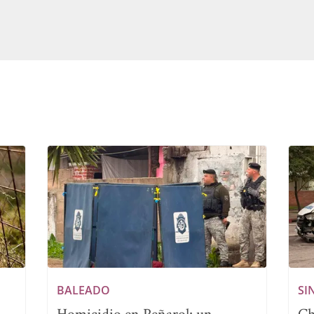
BALEADO
SI
Homicidio en Peñarol: un
Ch