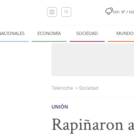
Mín:
9°
/
Má
NACIONALES
ECONOMÍA
SOCIEDAD
MUNDO
Telenoche
>
Sociedad
UNIÓN
Rapiñaron a 