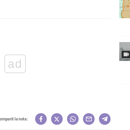
ad
ompartí la nota: