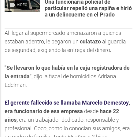
Una funcionaria policial de
VIDEO
particular repelió una rapiña e hirió
a un delincuente en el Prado
Al llegar al supermercado amenazaron a quienes
estaban adentro, le pegaron un
culatazo
al guardia
de seguridad, exigiendo la entrega del dinero
.
"Se llevaron lo que había en la caja registradora de
la entrada"
, dijo la fiscal de homicidios Adriana
Edelman.
El
gerente fallecido
se llamaba
Marcelo Demestoy
,
era funcionario de esa empresa
desde
hace 22
años,
era un trabajador dedicado, responsable y
profesional. Coco, como lo conocían sus amigos, era
un padre de familia. Tenía 56 años y 3 hijas.