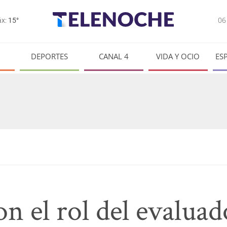
0
x:
15°
DEPORTES
CANAL 4
VIDA Y OCIO
ES
n el rol del evaluad