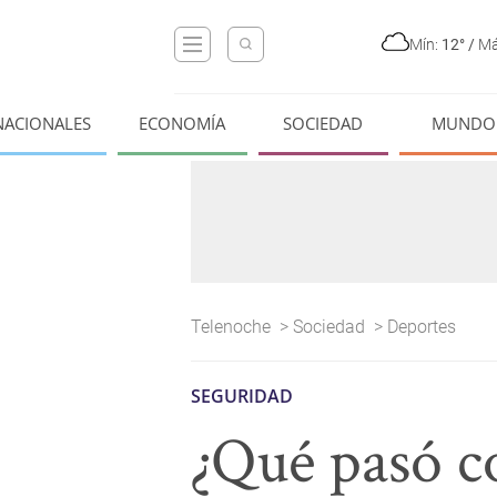
Mín:
12°
/
Má
NACIONALES
ECONOMÍA
SOCIEDAD
MUNDO
Telenoche
>
Sociedad
>
Deportes
SEGURIDAD
¿Qué pasó co