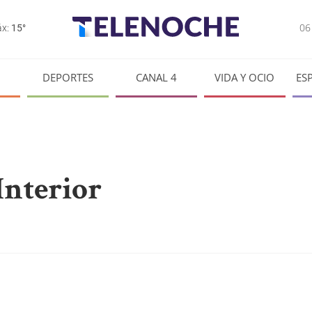
0
x:
15°
DEPORTES
CANAL 4
VIDA Y OCIO
ES
Interior