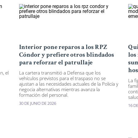
Interior pone reparos a los RPZ
Qui
Cóndor y prefiere otros blindados
los
para reforzar el patrullaje
sum
hos
n, el
La cartera transmitió a Defensa que los
vehículos previstos para el traspaso no se
La f
ajustan a las necesidades actuales de la Policía y
famil
negocia alternativas mientras avanza la
cont
formación del personal.
salu
30 DE JUNIO DE 2026
16 DE