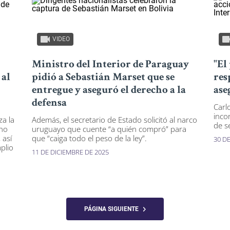
VIDEO
Ministro del Interior de Paraguay
"El
 al
pidió a Sebastián Marset que se
res
entregue y aseguró el derecho a la
ase
defensa
Carl
inco
za la
Además, el secretario de Estado solicitó al narco
de s
rno
uruguayo que cuente “a quién compró” para
 así
que “caiga todo el peso de la ley”.
30 D
plio
11 DE DICIEMBRE DE 2025
PÁGINA SIGUIENTE