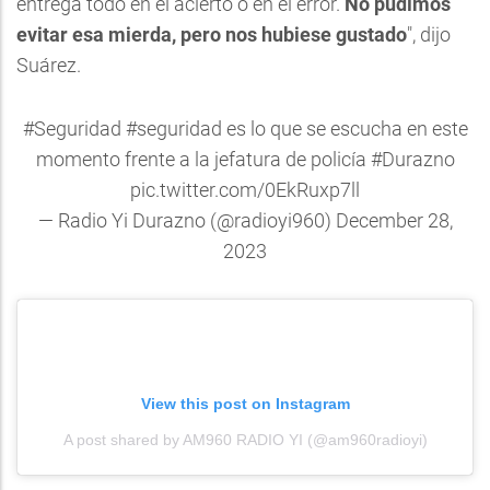
entrega todo en el acierto o en el error.
No pudimos
evitar esa mierda, pero nos hubiese gustado
", dijo
Suárez.
#Seguridad
#seguridad
es lo que se escucha en este
momento frente a la jefatura de policía
#Durazno
pic.twitter.com/0EkRuxp7ll
— Radio Yi Durazno (@radioyi960)
December 28,
2023
View this post on Instagram
A post shared by AM960 RADIO YI (@am960radioyi)