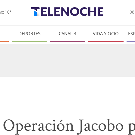
0
x:
10°
DEPORTES
CANAL 4
VIDA Y OCIO
ES
Operación Jacobo p