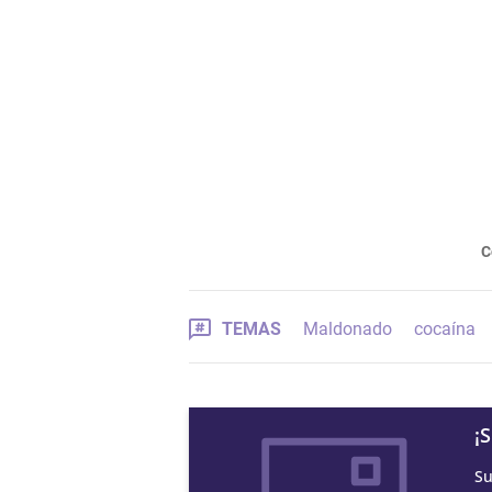
C
TEMAS
Maldonado
cocaína
¡
Su