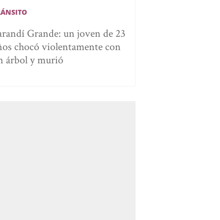
RÁNSITO
arandí Grande: un joven de 23
ños chocó violentamente con
n árbol y murió