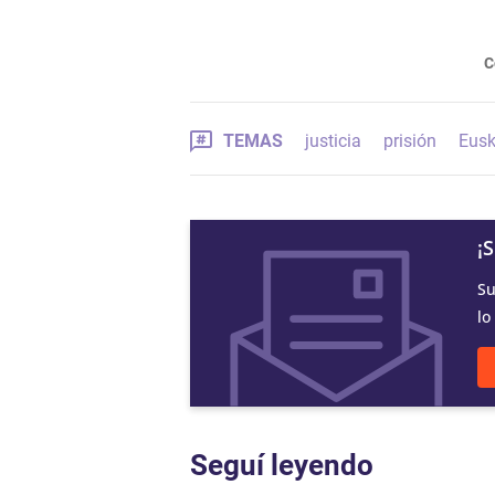
C
TEMAS
justicia
prisión
Eusk
¡
Su
lo
Seguí leyendo