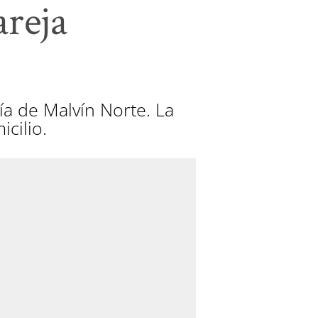
areja
a de Malvín Norte. La
icilio.