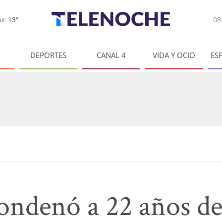
0
x:
13°
DEPORTES
CANAL 4
VIDA Y OCIO
ES
condenó a 22 años de