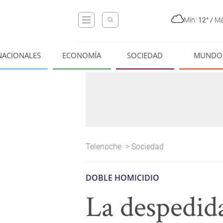
Mín:
12°
/
Má
NACIONALES
ECONOMÍA
SOCIEDAD
MUNDO
Telenoche
>
Sociedad
DOBLE HOMICIDIO
La despedida