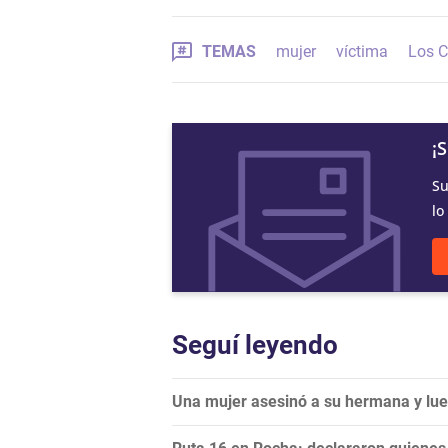
TEMAS
mujer
víctima
Los C
¡
Su
lo
Seguí leyendo
Una mujer asesinó a su hermana y lueg