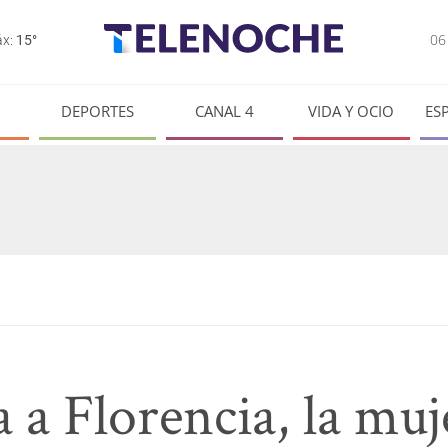
0
x:
15°
DEPORTES
CANAL 4
VIDA Y OCIO
ES
 a Florencia, la muj