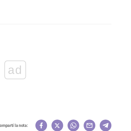
ad
ompartí la nota: