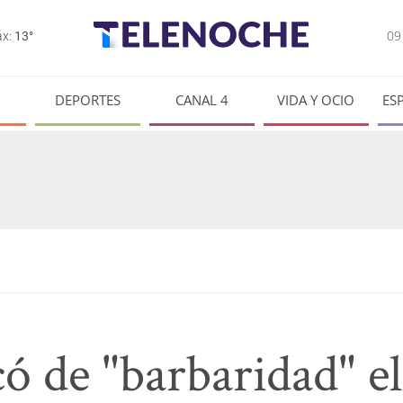
0
x:
13°
DEPORTES
CANAL 4
VIDA Y OCIO
ES
có de "barbaridad" el