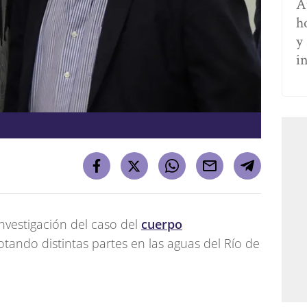
A
h
y 
in
investigación del caso del
cuerpo
tando distintas partes en las aguas del Río de