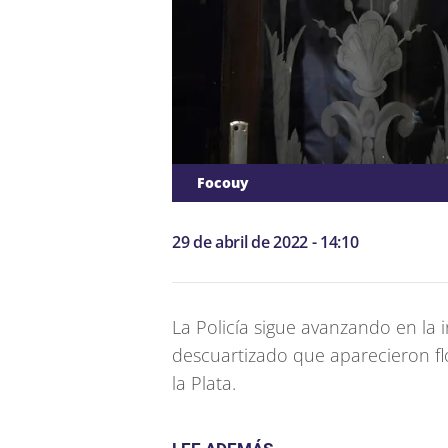
Focouy
29 de abril de 2022 - 14:10
La Policía sigue avanzando en la 
descuartizado que aparecieron flo
la Plata.