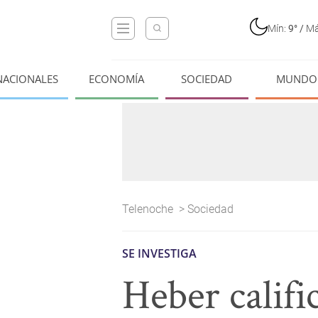
Mín:
9°
/
Má
NACIONALES
ECONOMÍA
SOCIEDAD
MUNDO
Telenoche
>
Sociedad
SE INVESTIGA
Heber califi