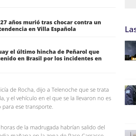
 27 años murió tras chocar contra un
La
tendencia en Villa Española
ay el último hincha de Peñarol que
nido en Brasil por los incidentes en
licía de Rocha, dijo a Telenoche que se trata
, y el vehículo en el que se la llevaron no es
o para ese transporte.
horas de la madrugada habrían salido del
dia mañana en la zona de Paso Carrasco,