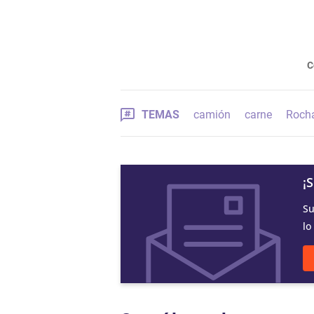
C
TEMAS
camión
carne
Roch
¡
Su
lo