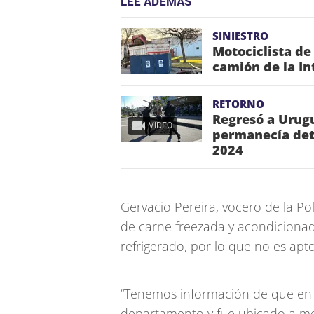
LEE ADEMÁS
SINIESTRO
Motociclista de
camión de la In
RETORNO
Regresó a Urugu
VIDEO
permanecía dete
2024
Gervacio Pereira, vocero de la Po
de carne freezada y acondicionada
refrigerado, por lo que no es apt
“Tenemos información de que en 
departamento y fue ubicado a me