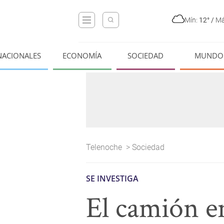
Mín:
12°
/
Má
NACIONALES
ECONOMÍA
SOCIEDAD
MUNDO
Telenoche
>
Sociedad
SE INVESTIGA
El camión en