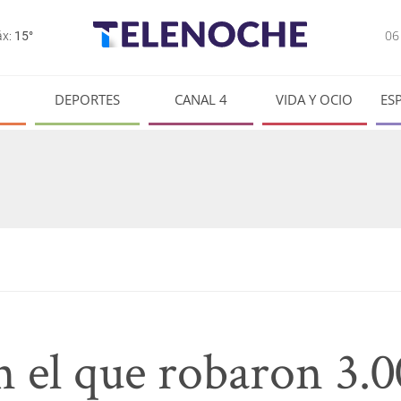
0
x:
15°
DEPORTES
CANAL 4
VIDA Y OCIO
ES
 el que robaron 3.0