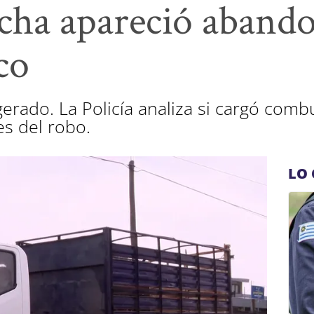
cha apareció aband
co
igerado. La Policía analiza si cargó comb
es del robo.
LO 