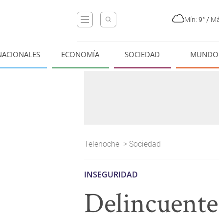
Mín:
9°
/
Má
NACIONALES
ECONOMÍA
SOCIEDAD
MUNDO
Telenoche
>
Sociedad
INSEGURIDAD
Delincuente