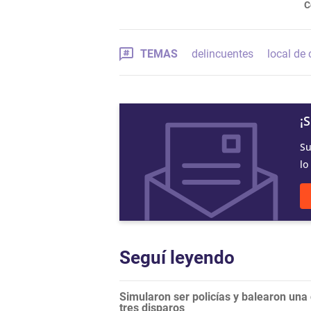
C
TEMAS
delincuentes
local de
¡
Su
lo
Seguí leyendo
Simularon ser policías y balearon una
tres disparos