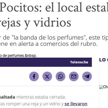
Pocitos: el local est
jas y vidrios
de "la banda de los perfumes", este t
e en alerta a comercios del rubro.
LO 
Telenoche
saltada
mientras estaba cerrada:
ras romper una reja y un vidrio y
se llevaron