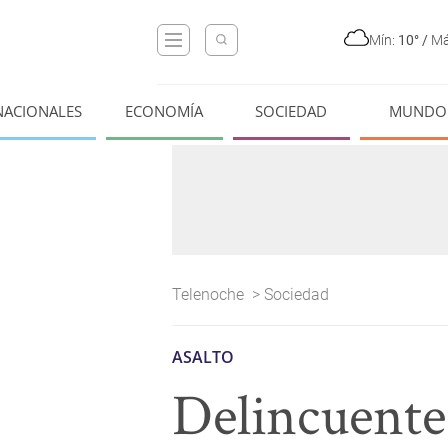
Mín:
10°
/
Má
NACIONALES
ECONOMÍA
SOCIEDAD
MUNDO
Telenoche
>
Sociedad
ASALTO
Delincuente