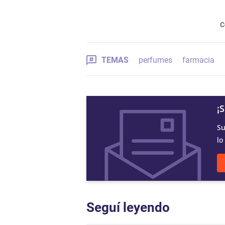
C
TEMAS
perfumes
farmacia
¡
Su
lo
Seguí leyendo