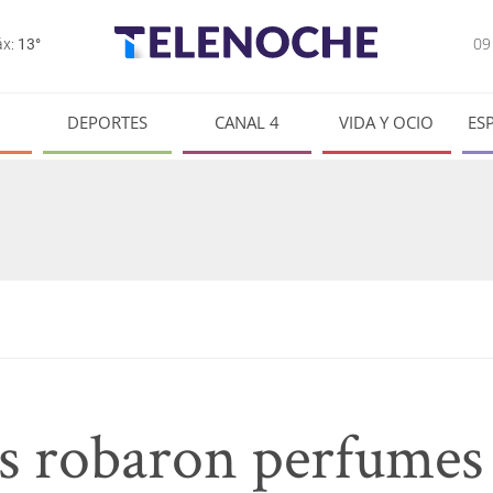
0
x:
13°
DEPORTES
CANAL 4
VIDA Y OCIO
ES
s robaron perfumes