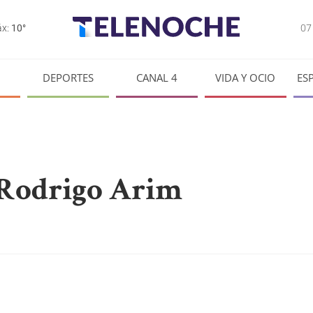
0
x:
10°
DEPORTES
CANAL 4
VIDA Y OCIO
ES
 Rodrigo Arim