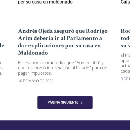
Andrés Ojeda aseguró que Rodrigo
Rod
Arim debería ir al Parlamento a
tod
de
dar explicaciones por su casa en
su 
Maldonado
El ti
apor
n
El senador colorado dijo que “Arim mintió” y
actu
s,
que “escondió información al Estado” para no
cada
s.
pagar impuestos.
9 DE
10 DE MAYO DE 2025
PÁGINA SIGUIENTE