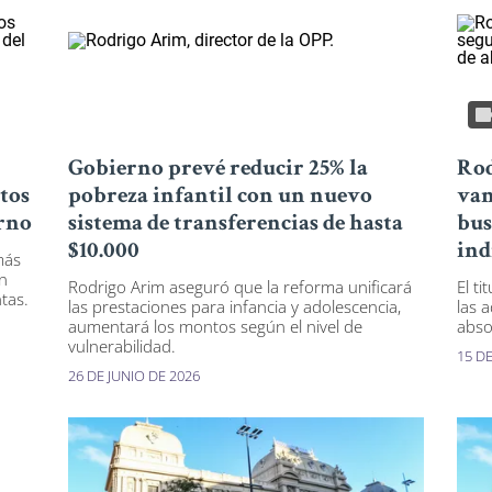
Gobierno prevé reducir 25% la
Rod
tos
pobreza infantil con un nuevo
van
erno
sistema de transferencias de hasta
bus
$10.000
ind
más
en
Rodrigo Arim aseguró que la reforma unificará
El t
tas.
las prestaciones para infancia y adolescencia,
las 
aumentará los montos según el nivel de
abso
vulnerabilidad.
15 D
26 DE JUNIO DE 2026