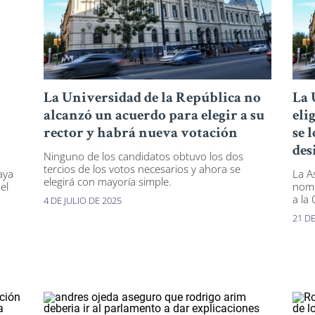
La Universidad de la República no
La 
alcanzó un acuerdo para elegir a su
eli
rector y habrá nueva votación
se 
des
Ninguno de los candidatos obtuvo los dos
tercios de los votos necesarios y ahora se
haya
La A
elegirá con mayoría simple.
el
nomb
a la
4 DE JULIO DE 2025
21 DE