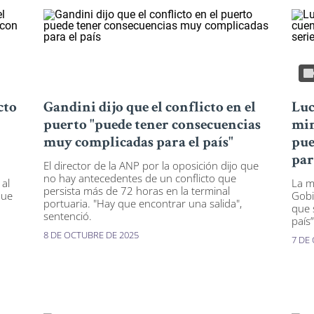
cto
Gandini dijo que el conflicto en el
Luc
puerto "puede tener consecuencias
min
muy complicadas para el país"
pue
par
El director de la ANP por la oposición dijo que
no hay antecedentes de un conflicto que
 al
La m
persista más de 72 horas en la terminal
que
Gobi
portuaria. "Hay que encontrar una salida",
que 
sentenció.
país”
8 DE OCTUBRE DE 2025
7 DE