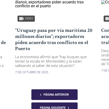
VIDEO
"Uruguay pasa por vía marítima 20
Con
millones diarios"; exportadores
acu
 de
piden acuerdo tras conflicto en el
tra
Puerto
Desd
sind
la
La economista afirmó que “hay buques que
neces
tenían la escala en Montevideo y la están
de T
á a
salteando al saber de esta situación”.
7 DE
7 DE OCTUBRE DE 2025
PÁGINA ANTERIOR
PÁGINA SIGUIENTE