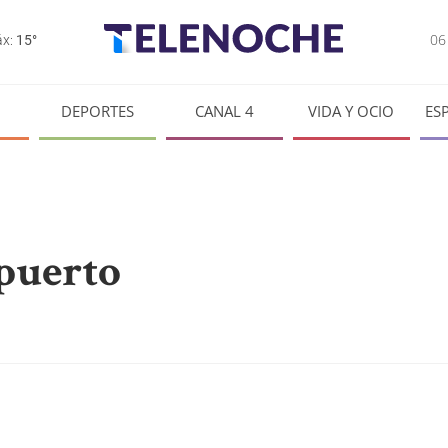
0
x:
15°
DEPORTES
CANAL 4
VIDA Y OCIO
ES
 puerto