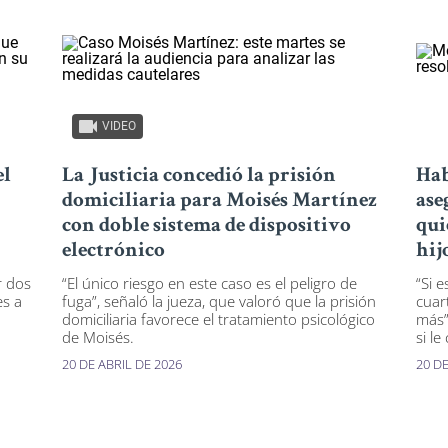
VIDEO
el
La Justicia concedió la prisión
Hab
domiciliaria para Moisés Martínez
ase
con doble sistema de dispositivo
qui
electrónico
hij
r dos
“El único riesgo en este caso es el peligro de
“Si 
es a
fuga”, señaló la jueza, que valoró que la prisión
cuar
domiciliaria favorece el tratamiento psicológico
más”
de Moisés.
si le
20 DE ABRIL DE 2026
20 DE