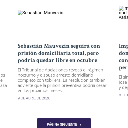
Sebastián Mauvezin seguirá con
Imp
prisión domiciliaria total, pero
dom
podría quedar libre en octubre
con
per
El Tribunal de Apelaciones revocó el régimen
dos
nocturno y dispuso arresto domiciliario
El si
de
completo con tobillera. La resolución también
José
haza
advierte que la prisión preventiva podría cesar
y de
en los próximos meses.
8 DE
9 DE ABRIL DE 2026
PÁGINA SIGUIENTE