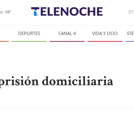
0
x:
16°
DEPORTES
CANAL 4
VIDA Y OCIO
ES
prisión domiciliaria