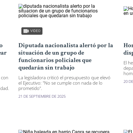
VIDEO
o
Diputada nacionalista alertó por la
Hom
ear
situación de un grupo de
dis
funcionarios policiales que
El h
quedarán sin trabajo
depa
homb
ó con
La legisladora criticó el presupuesto que elevó
20 D
el Ejecutivo: "No se cumple con nada de lo
idad.
prometido".
21 DE SEPTIEMBRE DE 2025