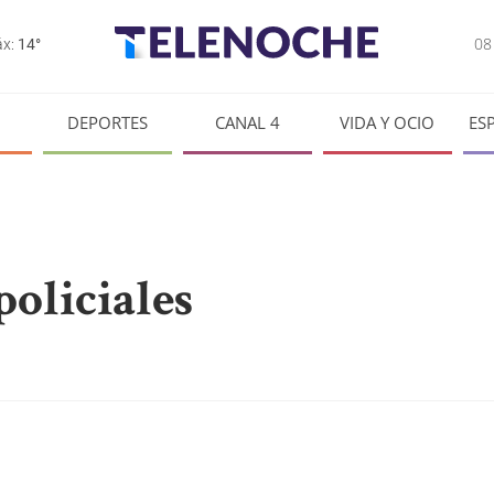
0
x:
14°
DEPORTES
CANAL 4
VIDA Y OCIO
ES
policiales