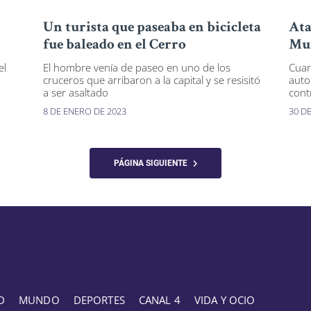
Un turista que paseaba en bicicleta
Ata
fue baleado en el Cerro
Mu
el
El hombre venía de paseo en uno de los
Cuar
cruceros que arribaron a la capital y se resisitó
auto
a ser asaltado
cont
8 DE ENERO DE 2023
30 D
PÁGINA SIGUIENTE
D
MUNDO
DEPORTES
CANAL 4
VIDA Y OCIO