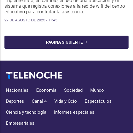
Implementará, en cambio, el uso de una aplicación y un
sistema que registra conexiones a la red de wifi del centro
educativo para controlar la asistencia.
27 DE AGOSTO DE 2025 - 17:45
PÁGINA SIGUIENTE
Nacionales
Economía
Sociedad
Mundo
Deportes
Canal 4
Vida y Ocio
Espectáculos
Ciencia y tecnología
Informes especiales
Empresariales