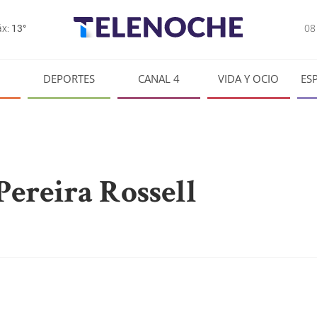
0
x:
13°
DEPORTES
CANAL 4
VIDA Y OCIO
ES
Pereira Rossell