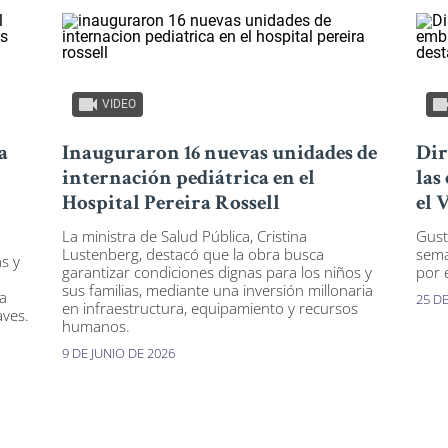
VIDEO
a
Inauguraron 16 nuevas unidades de
Dir
internación pediátrica en el
las
Hospital Pereira Rossell
el 
La ministra de Salud Pública, Cristina
Gust
Lustenberg, destacó que la obra busca
sema
s y
garantizar condiciones dignas para los niños y
por 
sus familias, mediante una inversión millonaria
ía
25 D
en infraestructura, equipamiento y recursos
aves.
humanos.
9 DE JUNIO DE 2026