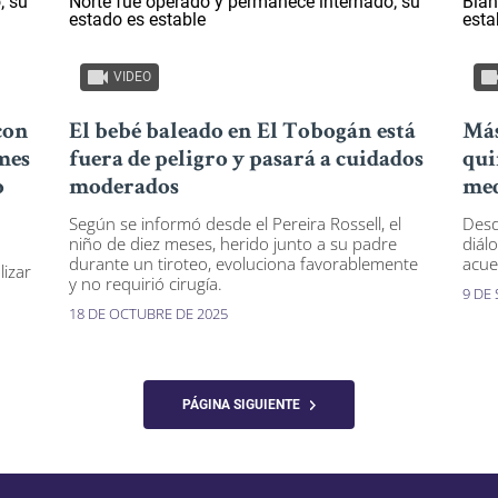
VIDEO
 con
El bebé baleado en El Tobogán está
Más
mes
fuera de peligro y pasará a cuidados
qui
o
moderados
med
Según se informó desde el Pereira Rossell, el
Desd
niño de diez meses, herido junto a su padre
diál
durante un tiroteo, evoluciona favorablemente
acue
lizar
y no requirió cirugía.
9 DE
18 DE OCTUBRE DE 2025
PÁGINA SIGUIENTE