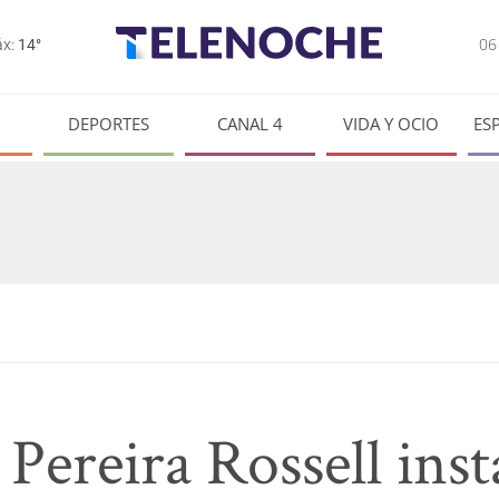
0
x:
14°
DEPORTES
CANAL 4
VIDA Y OCIO
ES
Pereira Rossell insta