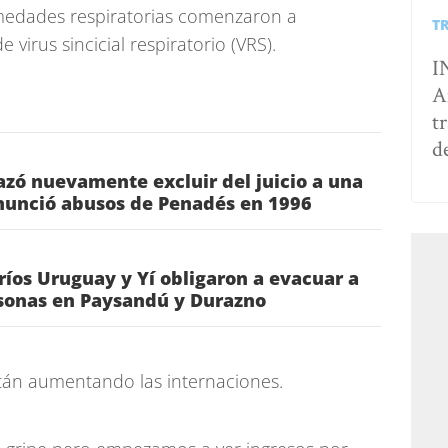
medades respiratorias comenzaron a
T
 virus sincicial respiratorio (VRS).
I
A
t
d
hazó nuevamente excluir del juicio a una
nunció abusos de Penadés en 1996
 ríos Uruguay y Yí obligaron a evacuar a
sonas en Paysandú y Durazno
tán aumentando las internaciones.