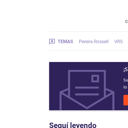
C
TEMAS
Pereira Rossell
VRS
¡
Su
lo
Seguí leyendo